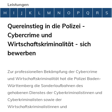
Leistungen
Alphabetisches Register überspringen
H
I
J
K
L
M
N
O
P
Q
R
S
Quereinstieg in die Polizei -
Cybercrime und
Wirtschaftskriminalität - sich
bewerben
Zur professionellen Bekämpfung der Cybercrime
und Wirtschaftskriminalität hat die Polizei Baden-
Württemberg die Sonderlaufbahnen des
gehobenen Dienstes der Cyberkriminalistinnen und
Cyberkriminalisten sowie der
Wirtschaftskriminalistinnen und