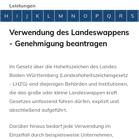
Leistungen
Alphabetisches Register überspringen
H
I
J
K
L
M
N
O
P
Q
R
S
Verwendung des Landeswappens
- Genehmigung beantragen
Im Gesetz über die Hoheitszeichen des Landes
Baden-Württemberg (Landeshoheitszeichengesetz
- LHZG) sind diejenigen Behörden und Institutionen,
die das große oder kleine Landeswappen kraft
Gesetzes umfassend führen dürfen, explizit und
abschließend aufgeführt.
Darüber hinaus bedarf jede Verwendung im
Einzelfall durch beispielsweise Unternehmen,