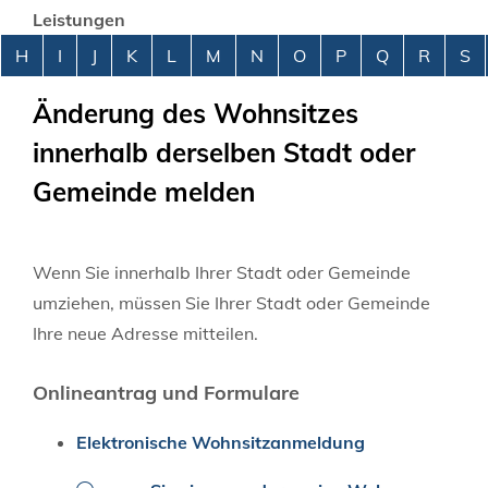
Leistungen
Alphabetisches Register überspringen
H
I
J
K
L
M
N
O
P
Q
R
S
Änderung des Wohnsitzes
innerhalb derselben Stadt oder
Gemeinde melden
Wenn Sie innerhalb Ihrer Stadt oder Gemeinde
umziehen, müssen Sie Ihrer Stadt oder Gemeinde
Ihre neue Adresse mitteilen.
Onlineantrag und Formulare
Elektronische Wohnsitzanmeldung