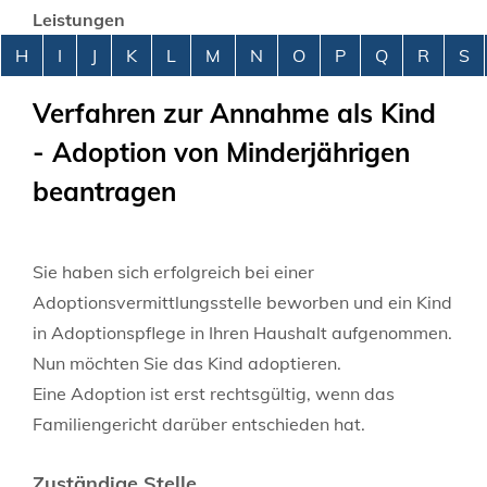
Leistungen
Alphabetisches Register überspringen
H
I
J
K
L
M
N
O
P
Q
R
S
Verfahren zur Annahme als Kind
- Adoption von Minderjährigen
beantragen
Sie haben sich erfolgreich bei einer
Adoptionsvermittlungsstelle beworben und ein Kind
in Adoptionspflege in Ihren Haushalt aufgenommen.
Nun möchten Sie das Kind adoptieren.
Eine Adoption ist erst rechtsgültig, wenn das
Familiengericht darüber entschieden hat.
Zuständige Stelle