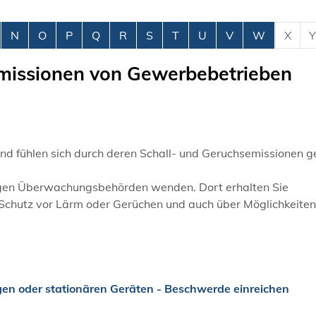
N
O
P
Q
R
S
T
U
V
W
X
Y
missionen von Gewerbebetrieben
nd fühlen sich durch deren Schall- und Geruchsemissionen g
ndigen Überwachungsbehörden wenden. Dort erhalten Sie
Schutz vor Lärm oder Gerüchen und auch über Möglichkeiten
agen oder stationären Geräten - Beschwerde einreichen