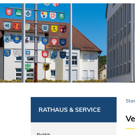
Star
RATHAUS & SERVICE
Ve
Politik