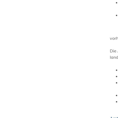
vorh
Die 
lan