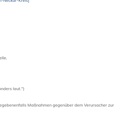
n-Neckar-Kreis]
lle.
onders laut.")
 gegebenenfalls Maßnahmen gegenüber dem Verursacher zur