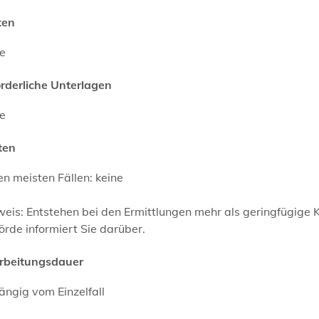
ten
ne
orderliche Unterlagen
ne
ten
en meisten Fällen: keine
weis: Entstehen bei den Ermittlungen mehr als geringfügige
rde informiert Sie darüber.
rbeitungsdauer
ngig vom Einzelfall