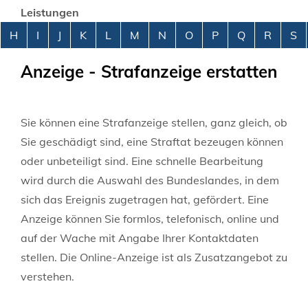
Leistungen
Alphabetisches Register überspringen
H
I
J
K
L
M
N
O
P
Q
R
S
Anzeige - Strafanzeige erstatten
Sie können eine Strafanzeige stellen, ganz gleich, ob
Sie geschädigt sind, eine Straftat bezeugen können
oder unbeteiligt sind. Eine schnelle Bearbeitung
wird durch die Auswahl des Bundeslandes, in dem
sich das Ereignis zugetragen hat, gefördert. Eine
Anzeige können Sie formlos, telefonisch, online und
auf der Wache mit Angabe Ihrer Kontaktdaten
stellen. Die Online-Anzeige ist als Zusatzangebot zu
verstehen.