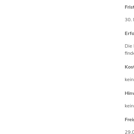
Fris
30.
Erf
Die
find
Kos
kei
Hin
kei
Fre
29.