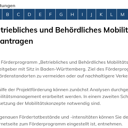
stungen
abetisches Register überspringen
B
C
D
E
F
G
H
I
J
K
L
M
triebliches und Behördliches Mobi
antragen
 Förderprogramm „Betriebliches und Behördliches Mobilität
itgeber mit Sitz in Baden-Württemberg. Ziel des Förderpro
ördenstandorten zu vermeiden oder auf nachhaltigere Verkeh
hilfe der Projektförderung können zunächst Analysen durc
ilitätsmanagement erarbeitet werden. In einem zweiten Schr
etzung der Mobilitätskonzepte notwendig sind.
 genauen Fördertatbestände und -intensitäten können Sie de
rnetseite zum Förderprogramm eingestellt ist, entnehmen.