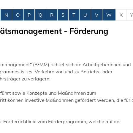
N
O
P
Q
R
S
T
U
V
W
X
Y
litätsmanagement - Förderung
smanagement“ (B²MM) richtet sich an Arbeitgeberinnen und
grammes ist es, Verkehre von und zu Betriebs- oder
rsträger zu verlagern.
hgeführt sowie Konzepte und Maßnahmen zum
itt können investive Maßnahmen gefördert werden, die für 
r Förderrichtlinie zum Förderprogramm, welche auf der