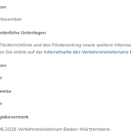
ten
 November
orderliche Unterlagen
 Förderrichtlinie und den Förderantrag sowie weitere Inf
en Sie online auf der
Internetseite des Verkehrsministeriu
ten
ne
weise
ne
igabevermerk
06.2026 Verkehrsministerium Baden-Württemberg