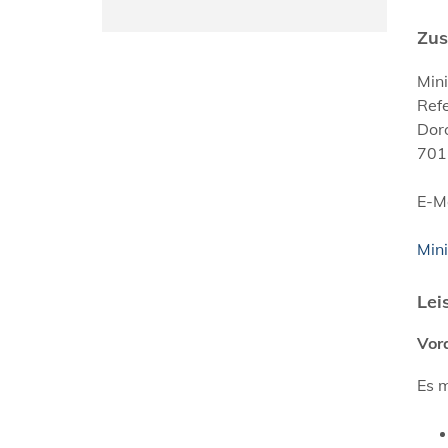
Zus
Min
Ref
Dor
701
E-M
Min
Lei
Vor
Es m