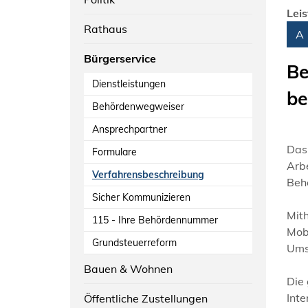
Lei
Rathaus
Alph
A
Bürgerservice
Be
Dienstleistungen
be
Behördenwegweiser
Ansprechpartner
Das
Formulare
Arbe
Verfahrensbeschreibung
Beh
Sicher Kommunizieren
Mit
115 - Ihre Behördennummer
Mob
Grundsteuerreform
Ums
Bauen & Wohnen
Die
Inte
Öffentliche Zustellungen