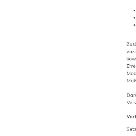
Zusä
vozu
sow
Erre
Mob
Maß
Dar
Ver
Ver
Setz