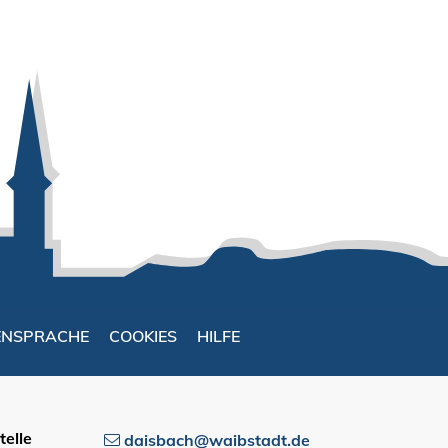
ENSPRACHE
COOKIES
HILFE
elle
daisbach@waibstadt.de