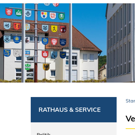
Star
RATHAUS & SERVICE
Ve
Politik