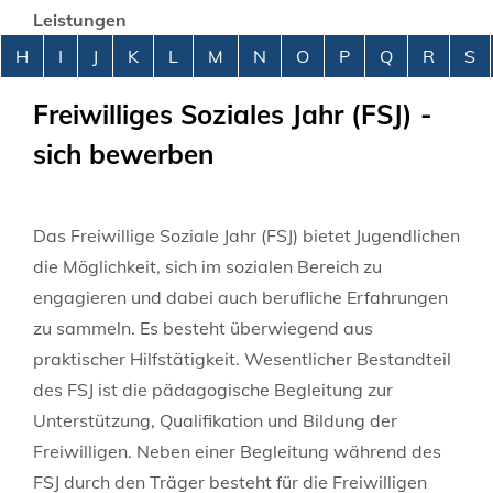
Leistungen
Alphabetisches Register überspringen
H
I
J
K
L
M
N
O
P
Q
R
S
Freiwilliges Soziales Jahr (FSJ) -
sich bewerben
Das Freiwillige Soziale Jahr (FSJ) bietet Jugendlichen
die Möglichkeit, sich im sozialen Bereich zu
engagieren und dabei auch berufliche Erfahrungen
zu sammeln.
Es besteht überwiegend aus
praktischer Hilfstätigkeit. Wesentlicher Bestandteil
des FSJ ist die
pädagogische Begleitung zur
Unterstützung, Qualifikation und Bildung der
Freiwilligen. Neben einer Begleitung während des
FSJ durch den Träger besteht für die Freiwilligen