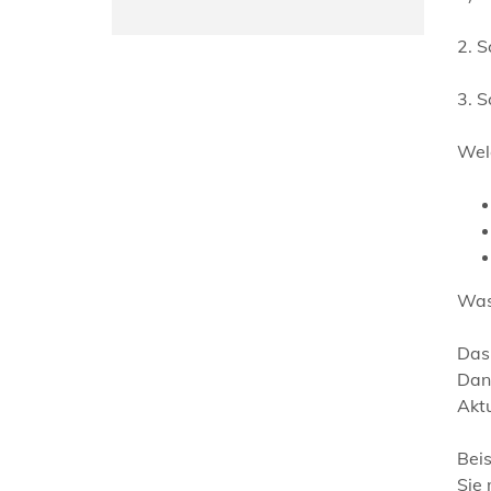
2. S
3. S
Welc
Was
Das 
Dana
Akt
Beis
Sie 