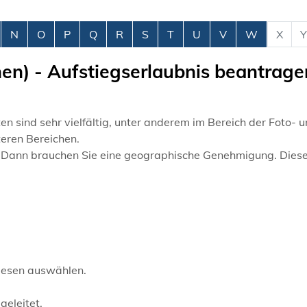
N
O
P
Q
R
S
T
U
V
W
X
Y
n) - Aufstiegserlaubnis beantrage
 sind sehr vielfältig
, unter anderem im Bereich der Foto- 
teren Bereichen
.
n. Dann brauchen Sie eine geographische Genehmigung. Dies
diesen auswählen.
geleitet.