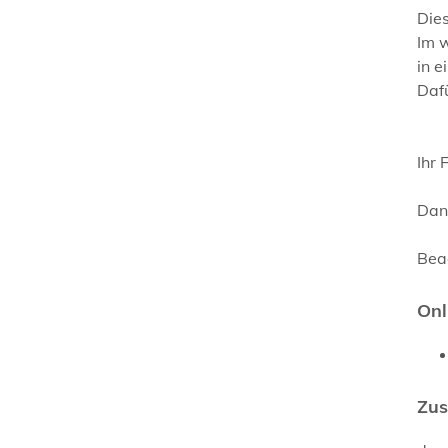
Dies
Im 
in e
Dafü
Ihr
Dan
Bea
Onl
Zus