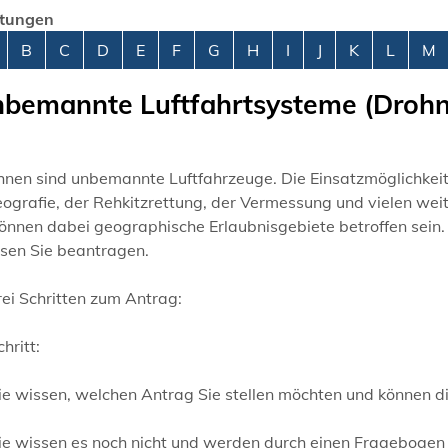
stungen
abetisches Register überspringen
B
C
D
E
F
G
H
I
J
K
L
M
bemannte Luftfahrtsysteme (Drohne
nen sind unbemannte Luftfahrzeuge. Die Einsatzmöglichkeiten
ografie, der Rehkitzrettung, der Vermessung und vielen wei
können dabei geographische Erlaubnisgebiete betroffen sei
sen Sie beantragen.
rei Schritten zum Antrag:
chritt:
Sie wissen, welchen Antrag Sie stellen möchten und können 
ie wissen es noch nicht und werden durch einen Fragebogen 