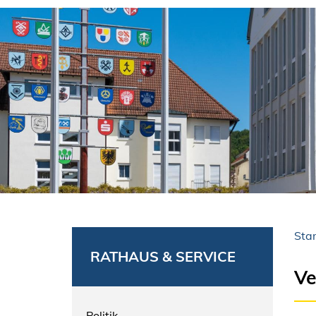
Star
RATHAUS & SERVICE
Ve
Politik