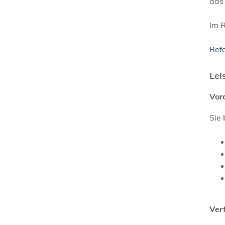
das
Im R
Refe
Lei
Vor
Sie 
Ver