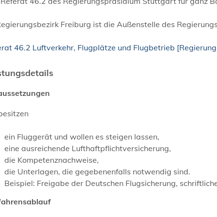
 Referat 46.2 des Regierungspräsidium Stuttgart für ganz
egierungsbezirk Freiburg ist die Außenstelle des Regierungs
rat 46.2 Luftverkehr, Flugplätze und Flugbetrieb [Regierun
stungsdetails
aussetzungen
besitzen
ein Fluggerät und wollen es steigen lassen,
eine ausreichende Lufthaftpflichtversicherung,
die Kompetenznachweise,
die Unterlagen, die gegebenenfalls notwendig sind.
Beispiel: Freigabe der Deutschen Flugsicherung, schriftl
fahrensablauf