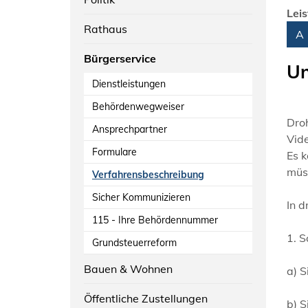
Lei
Rathaus
Alph
A
Bürgerservice
Un
Dienstleistungen
Behördenwegweiser
Droh
Ansprechpartner
Vide
Formulare
Es 
müs
Verfahrensbeschreibung
Sicher Kommunizieren
In d
115 - Ihre Behördennummer
1. S
Grundsteuerreform
Bauen & Wohnen
a) 
Öffentliche Zustellungen
b) S