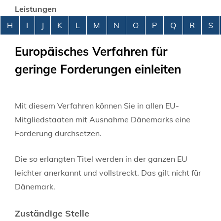
Leistungen
Alphabetisches Register überspringen
H
I
J
K
L
M
N
O
P
Q
R
S
Europäisches Verfahren für
geringe Forderungen einleiten
Mit diesem Verfahren können Sie in allen EU-
Mitgliedstaaten mit Ausnahme Dänemarks eine
Forderung durchsetzen.
Die so erlangten Titel werden in der ganzen EU
leichter anerkannt und vollstreckt.
Das gilt nicht für
Dänemark.
Zuständige Stelle