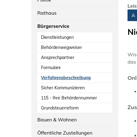
Lei
Rathaus
Alph
A
Bürgerservice
Ni
Dienstleistungen
Behördenwegweiser
Wis
Ansprechpartner
das 
Formulare
Onl
Verfahrensbeschreibung
Sicher Kommunizieren
115 - Ihre Behördennummer
Zus
Grundsteuerreform
Bauen & Wohnen
Öffentliche Zustellungen