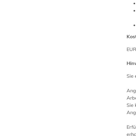
Kos
EUR
Hin
Sie 
Ang
Arb
Sie 
Ang
Erfü
erha