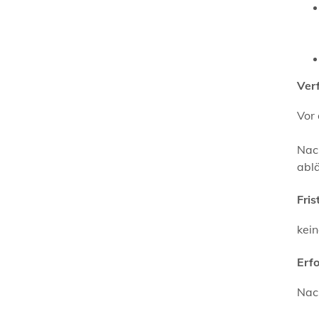
Ver
Vor 
Nach
ablä
Fris
kei
Erf
Nac