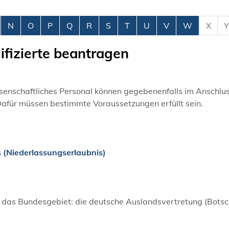
N
O
P
Q
R
S
T
U
V
W
X
Y
ifizierte beantragen
senschaftliches Personal können gegebenenfalls i
m Anschlus
Dafür müssen bestimmte Voraussetzungen erfüllt sein.
s (Niederlassungserlaubnis)
 in das Bundesgebiet: die deutsche Auslandsvertretung (Botsc