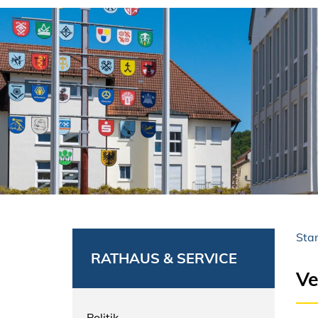
Star
RATHAUS & SERVICE
Ve
Politik