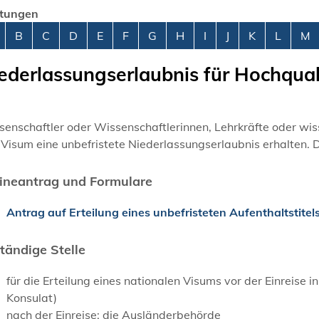
stungen
abetisches Register überspringen
B
C
D
E
F
G
H
I
J
K
L
M
ederlassungserlaubnis für Hochqual
senschaftler oder Wissenschaftlerinnen, Lehrkräfte oder
wis
Visum eine unbefristete Niederlassungserlaubnis erhalten. 
ineantrag und Formulare
Antrag auf Erteilung eines unbefristeten Aufenthaltstitel
tändige Stelle
für die Erteilung eines nationalen Visums vor der Einreise
Konsulat)
nach der Einreise: die Ausländerbehörde