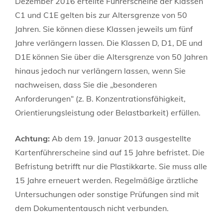
Dezember 2016 erteilte Führerscheine der Klassen
C1 und C1E gelten bis zur Altersgrenze von 50
Jahren. Sie können diese Klassen jeweils um fünf
Jahre verlängern lassen.
Die Klassen D, D1, DE und
D1E können Sie über die Altersgrenze von 50 Jahren
hinaus jedoch nur verlängern la
s
sen, wenn Sie
nachweisen, dass Sie die „besonderen
Anforderu
n
gen“ (z. B. Konzentrationsfähigkeit,
Orientierungsleistung oder Belastbarkeit) erfüllen.
Achtung:
Ab dem 19. Januar 2013 ausgestellte
Kartenführersche
i
ne sind auf 15 Jahre befristet. Die
Befristung betrifft nur die Pla
s
tikkarte. Sie muss alle
15 Jahre erneuert werden. Regelmäßige ärztliche
Untersuchungen oder sonstige Prüfungen sind mit
dem Dokumententausch nicht verbunden.