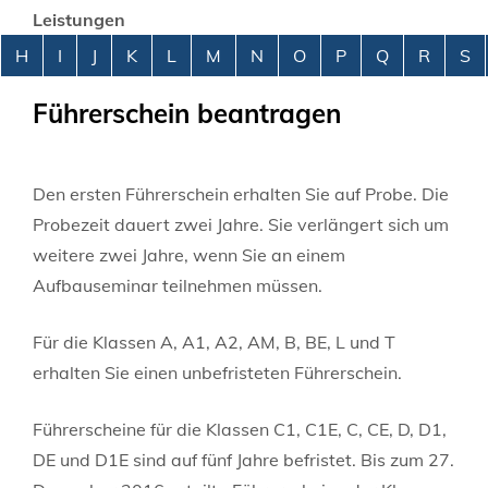
Leistungen
Alphabetisches Register überspringen
H
I
J
K
L
M
N
O
P
Q
R
S
Führerschein beantragen
Den ersten Führerschein erhalten Sie auf Probe. Die
Probezeit dauert zwei Jahre.
Sie verlängert sich um
weitere zwei Jahre, wenn Sie an einem
Aufbauseminar teilnehmen mü
s
sen.
Für die Klassen A, A1, A2, AM, B, BE, L und T
erhalten Sie einen unbefristeten Führerschein.
Führerscheine für die Klassen C1, C1E, C, CE, D, D1,
DE und D1E sind auf fünf Jahre befristet. Bis zum 27.