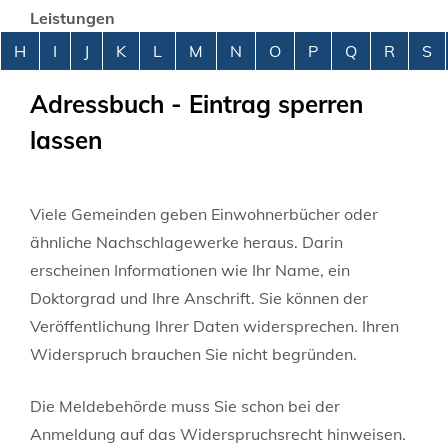
Leistungen
Alphabetisches Register überspringen
H
I
J
K
L
M
N
O
P
Q
R
S
Adressbuch - Eintrag sperren
lassen
Viele Gemeinden geben Einwohnerbücher oder
ähnliche Nachschlagewerke heraus. Darin
erscheinen Informationen wie Ihr Name, ein
Doktorgrad und Ihre Anschrift. Sie können der
Veröffentlichung Ihrer Daten widersprechen. Ihren
Widerspruch brauchen Sie nicht begründen.
Die Meldebehörde muss Sie schon bei der
Anmeldung auf das Widerspruchsrecht hinweisen.