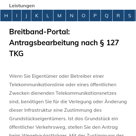
Leistungen
Alphabetisches Register überspringen
H
I
J
K
L
M
N
O
P
Q
R
S
Breitband-Portal:
Antragsbearbeitung nach § 127
TKG
Wenn Sie Eigentümer oder Betreiber einer
Telekommunikationslinie oder eines öffentlichen
Zwecken dienenden Telekommunikationsnetzes
sind, benötigen Sie für die Verlegung oder Änderung
dieser Infrastruktur eine Zustimmung des
Grundstückseigentümers. Ist das Grundstück ein
öffentlicher Verkehrsweg, stellen Sie den Antrag
beim Wegebaulastträger. Mit der Zustimmung des