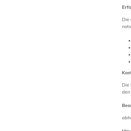
Erf
Die
notw
Kos
Die
den 
Bea
abh
Hin