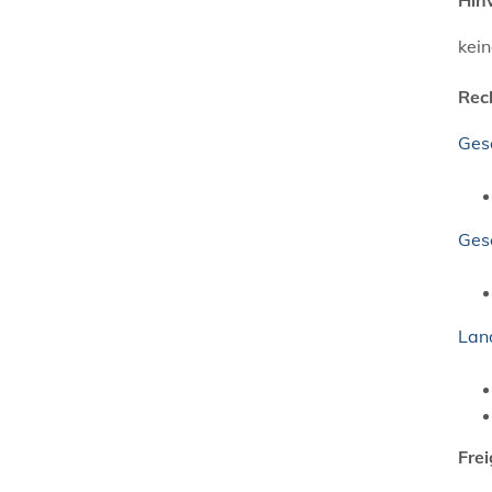
kei
Rec
Ges
Ges
Lan
Fre