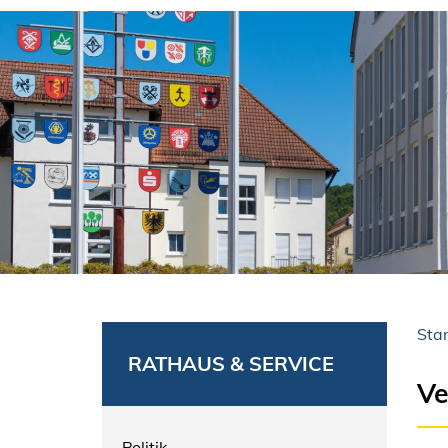
Star
RATHAUS & SERVICE
Ve
Politik