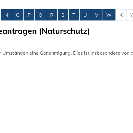
N
O
P
Q
R
S
T
U
V
W
X
Y
eantragen (Naturschutz)
er Umständen eine Genehmigung. Dies ist insbesondere von 
g