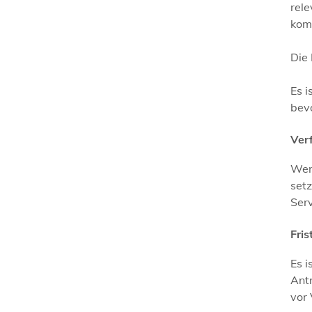
rel
kom
Die 
Es 
bevo
Ver
Wenn
set
Serv
Fris
Es i
Ant
vor