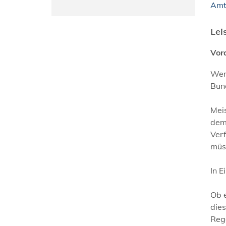
Amt
Lei
Vor
Wenn
Bun
Meis
dem 
Ver
müs
In E
Ob e
die
Reg