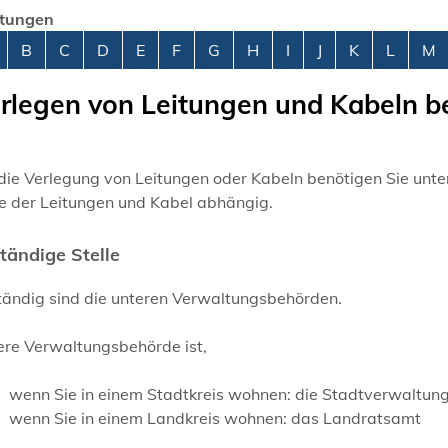
stungen
abetisches Register überspringen
B
C
D
E
F
G
H
I
J
K
L
M
rlegen von Leitungen und Kabeln b
 die Verlegung von Leitungen oder Kabeln benötigen Sie unt
e der Leitungen und Kabel abhängig.
tändige Stelle
tändig sind die unteren Verwaltungsbehörden.
ere Verwaltungsbehörde ist,
wenn Sie in einem Stadtkreis wohnen: die Stadtverwaltun
wenn Sie in einem Landkreis wohnen: das Landratsamt