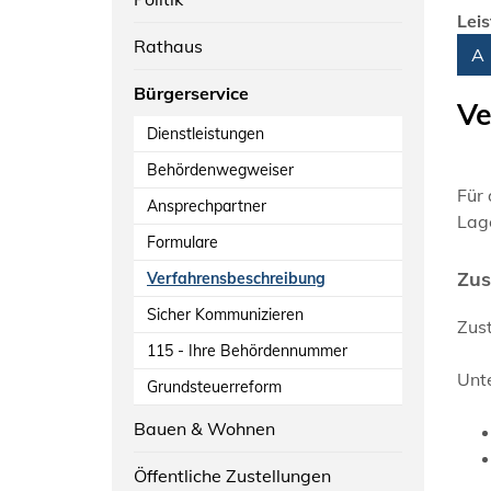
Lei
Rathaus
Alph
A
Bürgerservice
Ve
Dienstleistungen
Behördenwegweiser
Für
Ansprechpartner
Lag
Formulare
Zus
Verfahrensbeschreibung
Sicher Kommunizieren
Zus
115 - Ihre Behördennummer
Unt
Grundsteuerreform
Bauen & Wohnen
Öffentliche Zustellungen