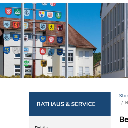
Star
B
RATHAUS & SERVICE
Be
Politik