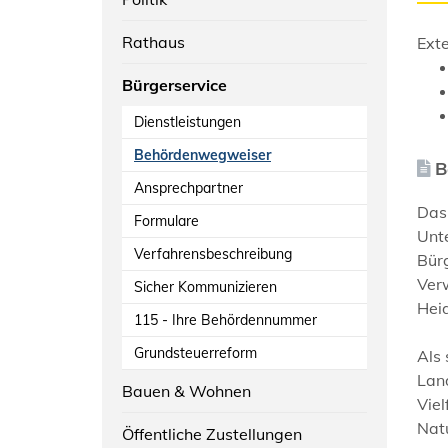
Rathaus
Exte
Bürgerservice
Dienstleistungen
Behördenwegweiser
B
Ansprechpartner
Das 
Formulare
Unt
Verfahrensbeschreibung
Bür
Verw
Sicher Kommunizieren
Hei
115 - Ihre Behördennummer
Grundsteuerreform
Als
Land
Bauen & Wohnen
Viel
Natu
Öffentliche Zustellungen