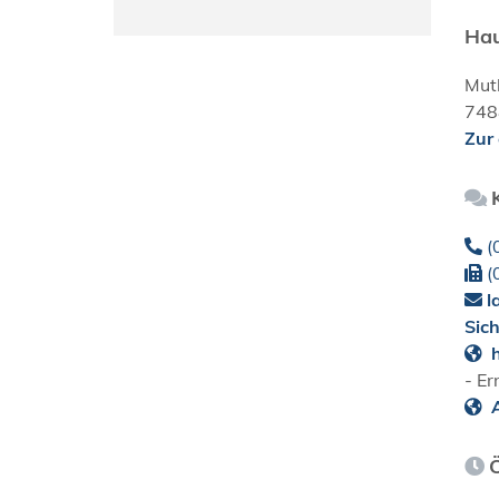
Hau
Mut
748
Zur
(
(
l
Sic
h
- E
A