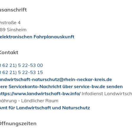
sanschrift
hstraße 4
89
Sinsheim
 elektronischen Fahrplanauskunft
Kontakt
0
62
21) 5
22-53
00
0
62
21) 5
22-53
15
andwirtschaft-naturschutz@rhein-neckar-kreis.de
here Servicekonto-Nachricht über service-bw.de senden
ttps://www.landwirtschaft-bw.info/
Infodienst Landwirtsch
rnährung - Ländlicher Raum
mt für Landwirtschaft und Naturschutz
Öffnungszeiten