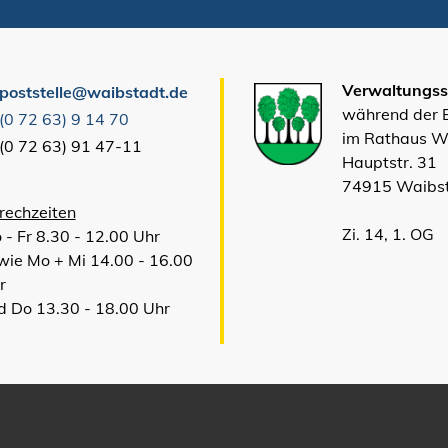
Verwaltungsst
poststelle@waibstadt.de
während der
(0
72
63) 9
14
70
im Rathaus W
(0
72
63) 91
47-11
Hauptstr. 31
74915 Waibs
rechzeiten
Zi. 14, 1. OG
 - Fr 8.30 - 12.00 Uhr
wie Mo + Mi 14.00 - 16.00
r
d Do 13.30 - 18.00 Uhr