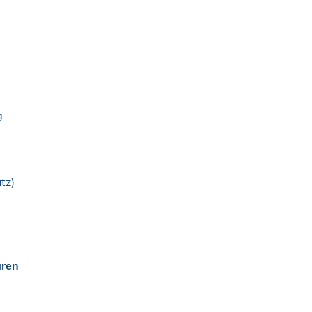
g
tz)
aren