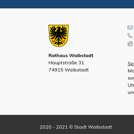
Rathaus Waibstadt
Hauptstraße 31
Sp
74915 Waibstadt
Mo
so
Uh
un
2020 - 2021 © Stadt Waibstadt