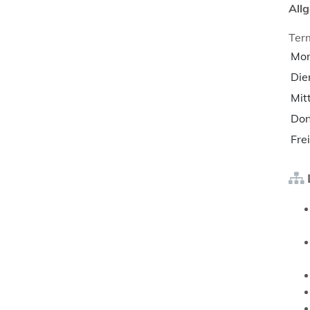
All
Term
Mo
Die
Mit
Don
Fre