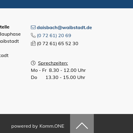
elle
daisbach@waibstadt.de
 Bauphase
(0
72
61) 20
69
aibstadt
(0
72
61) 65
52
30
tadt
Sprechzeiten:
Mo - Fr 8.30 - 12.00 Uhr
Do 13.30 - 15.00 Uhr
powered by
Komm.ONE