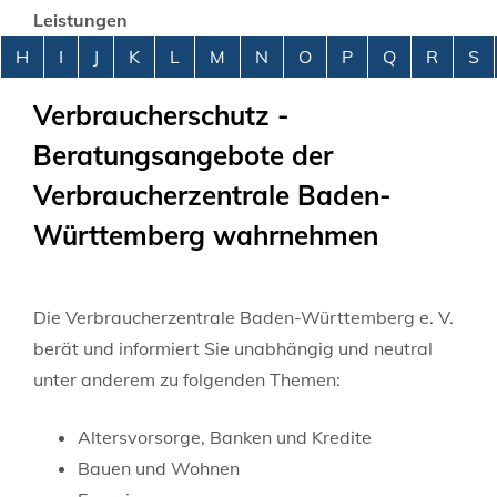
Leistungen
Alphabetisches Register überspringen
H
I
J
K
L
M
N
O
P
Q
R
S
Verbraucherschutz -
Beratungsangebote der
Verbraucherzentrale Baden-
Württemberg wahrnehmen
Die Verbraucherzentrale Baden-Württemberg e. V.
berät und informiert Sie unabhängig und neutral
unter anderem zu folgenden Themen:
Altersvorsorge, Banken und Kredite
Bauen und Wohnen