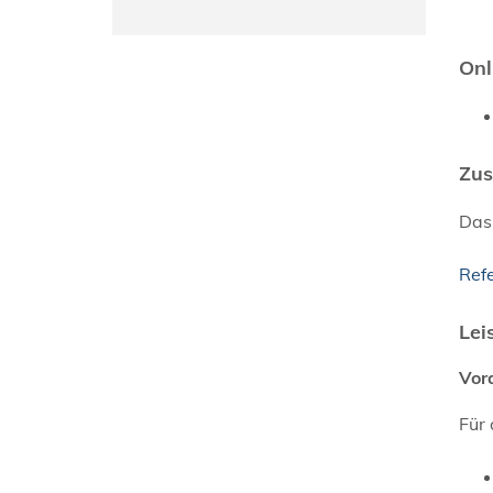
Onl
Zus
Das 
Ref
Lei
Vor
Für