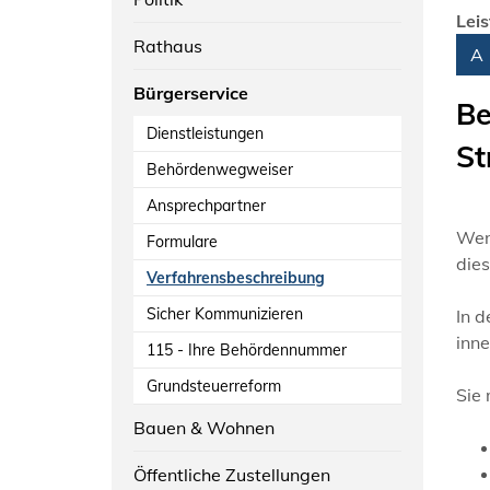
Lei
Rathaus
Alph
A
Bürgerservice
Be
Dienstleistungen
St
Behördenwegweiser
Ansprechpartner
Wenn
Formulare
dies
Verfahrensbeschreibung
Sicher Kommunizieren
In 
inn
115 - Ihre Behördennummer
Grundsteuerreform
Sie
Bauen & Wohnen
Öffentliche Zustellungen