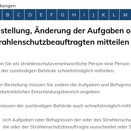
stungen
abetisches Register überspringen
B
C
D
E
F
G
H
I
J
K
L
M
stellung, Änderung der Aufgaben o
rahlenschutzbeauftragten mitteilen
 Sie als strahlenschutzverantwortliche Person eine Person
 der zuständigen Behörde schnellstmöglich mitteilen.
der Bestellung müssen Sie zudem die Aufgaben und Befugnis
erbetrieblichen Entscheidungsbereich angeben.
 müssen der zuständigen Behörde auch schnellstmöglich mitt
sich Aufgaben oder Befugnissen der oder des Strahlensch
die oder der Strahlenschutzbeauftragte ausscheidet oder 