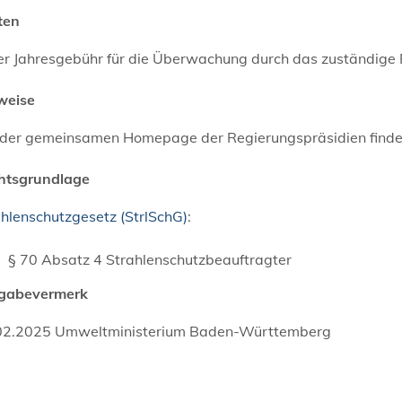
ten
der Jahresgebühr für die Überwachung durch das zuständige 
weise
 der gemeinsamen Homepage der Regierungspräsidien finde
htsgrundlage
hlenschutzgesetz (StrlSchG)
:
§ 70 Absatz 4 Strahlenschutzbeauftragter
igabevermerk
02.2025 Umweltministerium Baden-Württemberg