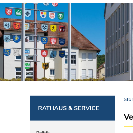
Star
RATHAUS & SERVICE
Ve
Politik