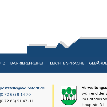
UTZ
BARRIEREFREIHEIT
LEICHTE SPRACHE
GEBÄRD
Verwaltungsst
poststelle@waibstadt.de
während der
(0
72
63) 9
14
70
im Rathaus W
(0
72
63) 91
47-11
Hauptstr. 31