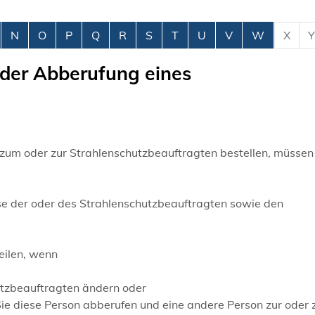
N
O
P
Q
R
S
T
U
V
W
X
Y
der Abberufung eines
 zum oder zur Strahlenschutzbeauftragten bestellen, müssen
se der oder des Strahlenschutzbeauftragten sowie den
eilen, wenn
utzbeauftragten ändern oder
Sie diese Person abberufen und eine andere Person zur oder