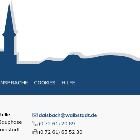
ENSPRACHE
COOKIES
HILFE
elle
daisbach@waibstadt.de
 Bauphase
(0
72
61) 20
69
aibstadt
(0
72
61) 65
52
30