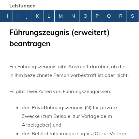
Leistungen
Alphabetisches Register überspringen
H
I
J
K
L
M
N
O
P
Q
R
S
Führungszeugnis (erweitert)
beantragen
Ein Führungszeugnis gibt Auskunft darüber, ob die
in ihm bezeichnete Person vorbestraft ist oder nicht.
Es gibt zwei Arten von Führungszeugnissen:
das Privatführungszeugnis (N) für private
Zwecke
(zum Beispiel zur Vorlage beim
Arbeitgeber
) und
das Behördenführungszeugnis (O) zur Vorlage