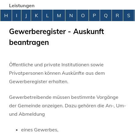
Leistungen
Alphabetisches Register überspringen
H
I
J
K
L
M
N
O
P
Q
R
S
Gewerberegister - Auskunft
beantragen
Öffentliche und private Institutionen sowie
Privatpersonen können Auskünfte aus dem
Gewerberegister erhalten.
Gewerbetreibende müssen bestimmte Vorgänge
der Gemeinde anzeigen. Dazu gehören die An-, Um-
und Abmeldung
eines Gewerbes,