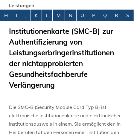
Leistungen
Alphabetisches Register überspringen
H
I
J
K
L
M
N
O
P
Q
R
S
Institutionenkarte (SMC-B) zur
Authentifizierung von
Leistungserbringerinstitutionen
der nichtapprobierten
Gesundheitsfachberufe
Verlängerung
Die SMC-B (Security Module Card Typ B) ist
elektronische Institutionenkarte und elektronischer
Institutionsausweis in einem. Sie ermöglicht den in
Heilberufen tätigen Personen einer Institution den