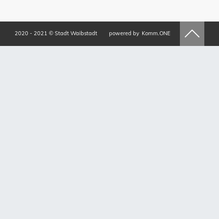
2020 - 2021 © Stadt Waibstadt
powered by
Komm.ONE