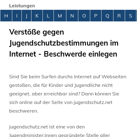
Leistungen
Alphabetisches Register überspringen
H
I
J
K
L
M
N
O
P
Q
R
S
Verstöße gegen
Jugendschutzbestimmungen im
Internet - Beschwerde einlegen
Sind Sie beim Surfen durchs Internet auf Webseiten
gestoßen, die für Kinder und Jugendliche nicht
geeignet, aber erreichbar sind? Dann können Sie
sich online auf der Seite von jugendschutz.net
beschweren.
jugendschutz.net ist eine von den
Jugendminister:innen gegründete Stelle aller