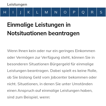
Leistungen
Alphabetisches Register überspringen
H
I
J
K
L
M
N
O
P
Q
R
S
Einmalige Leistungen in
Notsituationen beantragen
Wenn Ihnen kein oder nur ein geringes Einkommen
oder Vermögen zur Verfügung steht, können Sie in
besonderen Situationen Bürgergeld für einmalige
Leistungen beantragen. Dabei spielt es keine Rolle,
ob Sie bislang Geld vom Jobcenter bekommen oder
nicht. Situationen, in denen Sie unter Umständen
einen Anspruch auf einmalige Leistungen haben,
sind zum Beispiel, wenn: