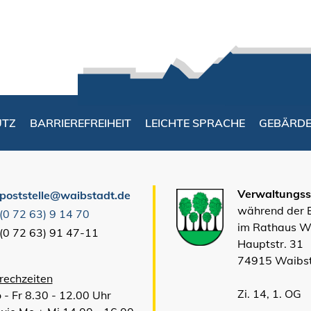
UTZ
BARRIEREFREIHEIT
LEICHTE SPRACHE
GEBÄRD
Verwaltungsst
poststelle@waibstadt.de
während der
(0
72
63) 9
14
70
im Rathaus W
(0
72
63) 91
47-11
Hauptstr. 31
74915 Waibs
rechzeiten
Zi. 14, 1. OG
 - Fr 8.30 - 12.00 Uhr