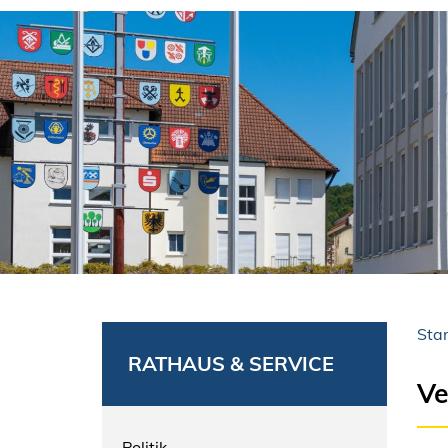
Star
RATHAUS & SERVICE
Ve
Politik