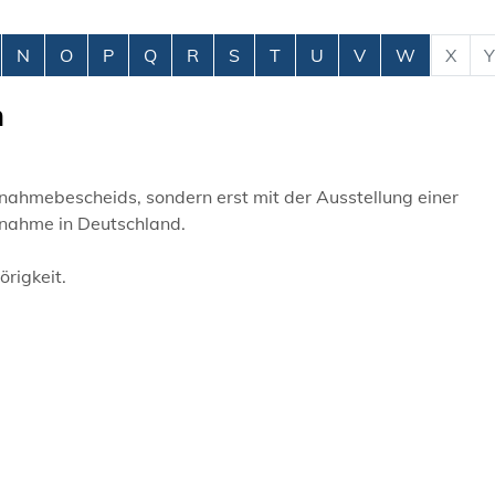
N
O
P
Q
R
S
T
U
V
W
X
Y
n
nahmebescheids, sondern erst mit der Ausstellung einer
fnahme in Deutschland.
rigkeit.