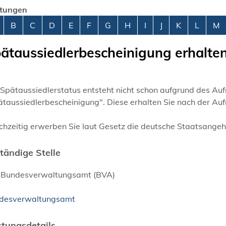
stungen
abetisches Register überspringen
B
C
D
E
F
G
H
I
J
K
L
M
ätaussiedlerbescheinigung erhalte
Spätaussiedlerstatus entsteht nicht schon aufgrund des Auf
ätaussiedlerbescheinigung". Diese erhalten Sie nach der Au
chzeitig erwerben Sie laut Gesetz die deutsche Staatsangehö
tändige Stelle
 Bundesverwaltungsamt (BVA)
desverwaltungsamt
stungsdetails