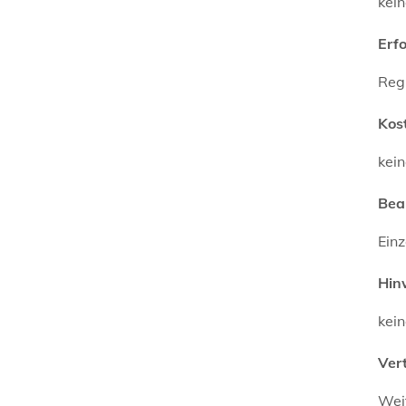
kei
Erf
Regi
Kos
kei
Bea
Einz
Hin
kei
Ver
Wei