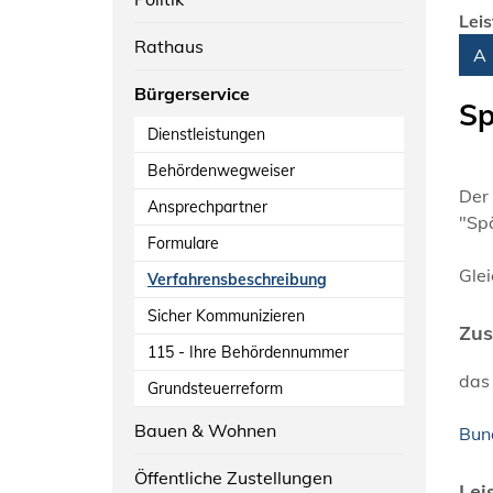
Lei
Rathaus
Alph
A
Bürgerservice
Sp
Dienstleistungen
Behördenwegweiser
Der 
Ansprechpartner
"Sp
Formulare
Glei
Verfahrensbeschreibung
Sicher Kommunizieren
Zus
115 - Ihre Behördennummer
das
Grundsteuerreform
Bauen & Wohnen
Bun
Öffentliche Zustellungen
Lei