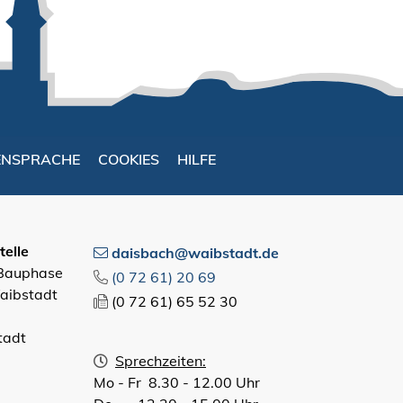
ENSPRACHE
COOKIES
HILFE
elle
daisbach@waibstadt.de
 Bauphase
(0
72
61) 20
69
aibstadt
(0
72
61) 65
52
30
tadt
Sprechzeiten:
Mo - Fr 8.30 - 12.00 Uhr