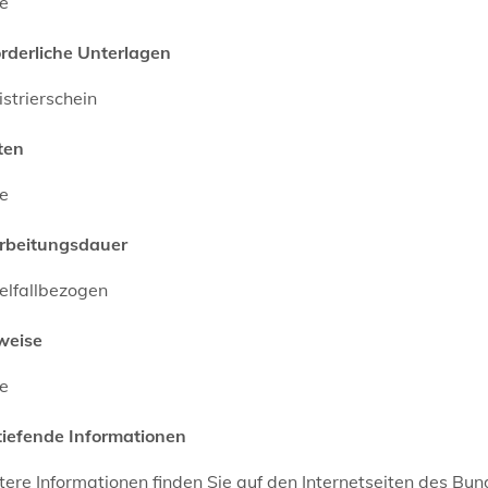
ne
orderliche Unterlagen
strierschein
ten
ne
rbeitungsdauer
elfallbezogen
weise
ne
tiefende Informationen
tere Informationen finden Sie auf den Internetseiten des B