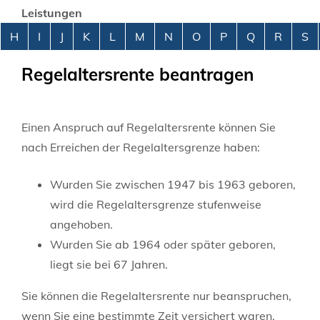
Leistungen
Alphabetisches Register überspringen
H
I
J
K
L
M
N
O
P
Q
R
S
Regelaltersrente beantragen
Einen Anspruch auf Regelaltersrente können Sie
nach Erreichen der Regelaltersgrenze haben:
Wurden Sie zwischen 1947 bis 1963 geboren,
wird die Regelaltersgrenze stufenweise
angehoben.
Wurden Sie ab 1964 oder später geboren,
liegt sie bei 67 Jahren.
Sie können die Regelaltersrente nur beanspruchen,
wenn Sie eine bestimmte Zeit versichert waren.