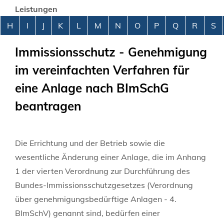
Leistungen
Alphabetisches Register überspringen
H
I
J
K
L
M
N
O
P
Q
R
S
Immissionsschutz - Genehmigung
im vereinfachten Verfahren für
eine Anlage nach BImSchG
beantragen
Die Errichtung und der Betrieb sowie die
wesentliche Änderung einer Anlage, die im Anhang
1 der vierten Verordnung zur Durchführung des
Bundes-Immissionsschutzgesetzes (Verordnung
über genehmigungsbedürftige Anlagen - 4.
BImSchV) genannt sind, bedürfen einer