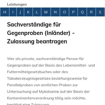
Leistungen
Alphabetisches Register überspringen
H
I
J
K
L
M
N
O
P
Q
R
S
Sachverständige für
Gegenproben (Inländer) -
Zulassung beantragen
Wer als private, sachverständige Person für
Gegenproben auf der Basis des Lebensmittel- und
Futtermittelgesetzbuches oder des
Tabakerzeugnisgesetzes beziehungsweise für
Parallelproben von amtlichen Proben zur
Untersuchung auf Mykotoxine auf der Basis der
Kontaminantenverordnung tätig sein möchte,
benötigt eine Zulassung.