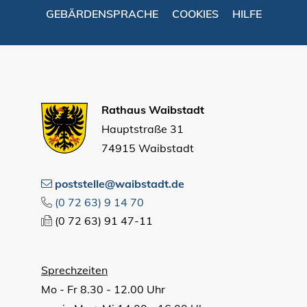
GEBÄRDENSPRACHE
COOKIES
HILFE
Rathaus Waibstadt
Hauptstraße 31
74915 Waibstadt
poststelle@waibstadt.de
(0
72
63) 9
14
70
(0
72
63) 91
47-11
Sprechzeiten
Mo - Fr 8.30 - 12.00 Uhr