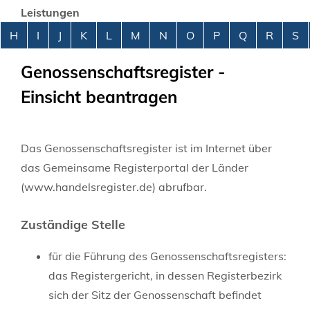
Leistungen
Alphabetisches Register überspringen
H
I
J
K
L
M
N
O
P
Q
R
S
Genossenschaftsregister -
Einsicht beantragen
Das Genossenschaftsregister ist im Internet über
das Gemeinsame Registerportal der Länder
(www.handelsregister.de
)
abrufbar.
Zuständige Stelle
für die Führung des Genossenschaftsregisters:
das Registergericht, in dessen Registerbezirk
sich der Sitz der Genossenschaft befindet