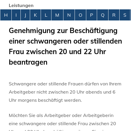
Leistungen
Alphabetisches Register überspringen
H
I
J
K
L
M
N
O
P
Q
R
S
Genehmigung zur Beschäftigung
einer schwangeren oder stillenden
Frau zwischen 20 und 22 Uhr
beantragen
Schwangere oder stillende Frauen dürfen von Ihrem
Arbeitgeber nicht zwischen 20 Uhr abends und 6
Uhr morgens beschäftigt werden.
Möchten Sie als Arbeitgeber oder Arbeitgeberin
eine schwangere oder stillende Frau zwischen 20