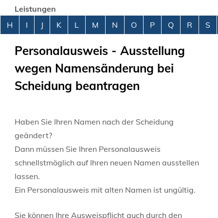
Leistungen
Alphabetisches Register überspringen
H
I
J
K
L
M
N
O
P
Q
R
S
Personalausweis - Ausstellung
wegen Namensänderung bei
Scheidung beantragen
Haben Sie Ihren Namen nach der Scheidung
geändert?
Dann müssen Sie Ihren Personalausweis
schnellstmöglich auf Ihren neuen Namen ausstellen
lassen.
Ein Personalausweis mit alten Namen ist ungültig.
Sie können Ihre Ausweispflicht auch durch den