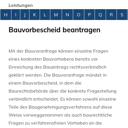
Leistungen
Alphabetisches Register überspringen
H
I
J
K
L
M
N
O
P
Q
R
S
Bauvorbescheid beantragen
Mit der Bauvoranfrage können einzelne Fragen
eines konkreten Bauvorhabens bereits vor
Einreichung des Bauantrags rechtsverbindlich
geklärt werden. Die Bauvoranfrage mündet in
einem Bauvorbescheid, in dem die
Baurechtsbehörde über die konkrete Fragestellung
verbindlich entscheidet. Es können sowohl einzelne
Teile des Baugenehmigungsverfahrens auf diese
Weise vorweggenommen als auch baurechtliche
Fragen zu verfahrensfreien Vorhaben an die