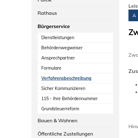
Lei
Rathaus
Alph
A
Bürgerservice
Zw
Dienstleistungen
Behördenwegweiser
Zwan
Ansprechpartner
Formulare
Zus
Verfahrensbeschreibung
Sicher Kommunizieren
115 - Ihre Behördennummer
Grundsteuerreform
Bauen & Wohnen
Hinw
Öffentliche Zustellungen