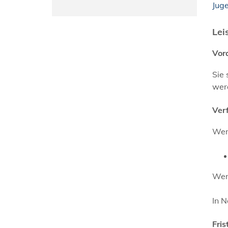
Jug
Lei
Vor
Sie 
wer
Ver
Wend
Wen
In N
Fris