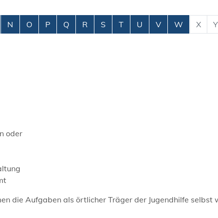
N
O
P
Q
R
S
T
U
V
W
X
Y
n oder
altung
mt
 die Aufgaben als örtlicher Träger der Jugendhilfe selbst 