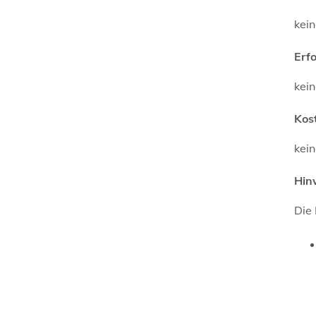
kei
Erf
kei
Kos
kei
Hin
Die