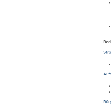
Rec
Str
Auf
Bür