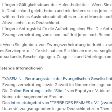
Längere Gültigkeitsdauer des Aufenthaltstitels: Wenn Sie 
in Deutschland gelebt haben und mindestens sechs Jahre ein
während eines Auslandsaufenthaltes erst drei Monate nac
Abwesenheit aus Deutschland.
Längere Antragsfrist für die Aufhebung einer Ehe: Die Antr
Zwangsverheiratung von einem auf drei Jahre nach Beend
p: Wenn Sie glauben, von Zwangsverheiratung bedroht zu sei
es Serviceportals" für sich nutzen. Sie können dort vorsorg
ratsurkunde, Bescheinigungen, Zeugnisse und Unterlagen od
tiefende Informationen
"
YASEMIN - Beratungsstelle der Evangelischen Gesellschaft
Zwangsverheiratung sowie Gewalt im Namen der sogenan
Die
Online-Beratungsstelle "Sibel"
von Papatya e.V. biete
Namen der sogenannten Ehre an.
Das
Internetabgebot von "TERRE DES FEMMES e.V." (zwan
Unterstützungsangeboten in ganz Deutschland zum Them