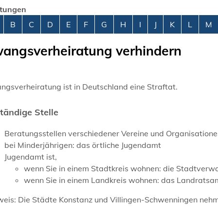
stungen
abetisches Register überspringen
B
C
D
E
F
G
H
I
J
K
L
M
angsverheiratung verhindern
gsverheiratung ist in Deutschland eine Straftat.
tändige Stelle
Beratungsstellen verschiedener Vereine und Organisatione
bei Minderjährigen: das örtliche Jugendamt
Jugendamt ist,
wenn Sie in einem Stadtkreis wohnen: die Stadtverw
wenn Sie in einem Landkreis wohnen: das Landratsa
eis: Die Städte Konstanz und Villingen-Schwenningen nehmen