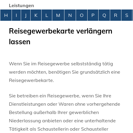
Leistungen
Alphabetisches Register überspringen
H
I
J
K
L
M
N
O
P
Q
R
S
Reisegewerbekarte verlängern
lassen
Wenn Sie im Reisegewerbe selbstständig tätig
werden möchten, benötigen Sie grundsätzlich eine
Reisegewerbekarte.
Sie betreiben ein Reisegewerbe, wenn Sie Ihre
Dienstleistungen oder Waren ohne vorhergehende
Bestellung außerhalb Ihrer gewerblichen
Niederlassung anbieten oder eine unterhaltende
Tätigkeit als Schaustellerin oder Schausteller