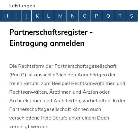
Leistungen
Alphabetisches Register überspringen
H
I
J
K
L
M
N
O
P
Q
R
S
Partnerschaftsregister -
Eintragung anmelden
Die Rechtsform der Partnerschaftsgesellschaft
(PartG) ist ausschließlich den Angehörigen der
freien Berufe, zum Beispiel Rechtsanwältinnen und
Rechtsanwälten, Ärztinnen und Ärzten oder
Architektinnen und Architekten, vorbehalten. In der
Partnerschaftsgesellschaft können auch
verschiedene freie Berufe unter einem Dach
vereinigt werden.