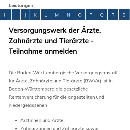
Leistungen
Alphabetisches Register überspringen
H
I
J
K
L
M
N
O
P
Q
R
S
Versorgungswerk der Ärzte,
Zahnärzte und Tierärzte -
Teilnahme anmelden
Die Baden-Württembergische Versorgungsanstalt
für Ärzte, Zahnärzte und Tierärzte (BWVA) ist in
Baden-Württemberg die gesetzliche
Rentenversicherung für die angestellten und
niedergelassenen
Ärztinnen und Ärzte,
Zahnärztinnen und Zahnärzte sowie