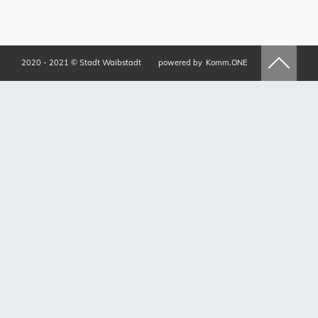
2020 - 2021 © Stadt Waibstadt
powered by
Komm.ONE