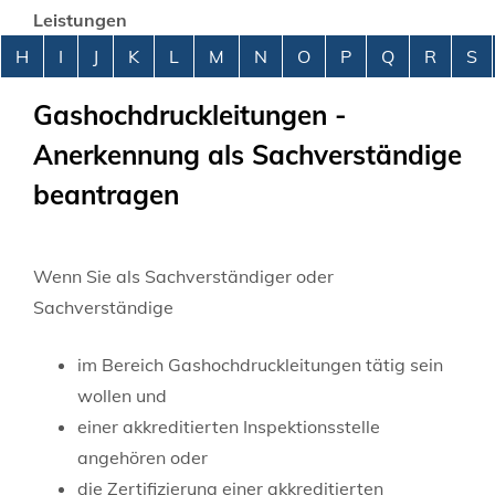
Leistungen
Alphabetisches Register überspringen
H
I
J
K
L
M
N
O
P
Q
R
S
Gashochdruckleitungen -
Anerkennung als Sachverständige
beantragen
Wenn Sie als Sachverständiger oder
Sachverständige
im Bereich Gashochdruckleitungen tätig sein
wollen und
einer akkreditierten Inspektionsstelle
angehören oder
die Zertifizierung einer akkreditierten