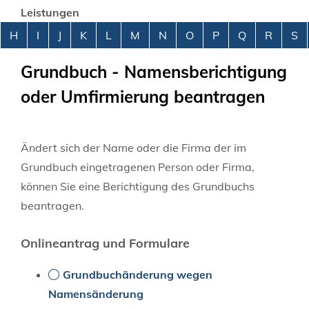
Leistungen
Alphabetisches Register überspringen
H
I
J
K
L
M
N
O
P
Q
R
S
Grundbuch - Namensberichtigung
oder Umfirmierung beantragen
Ändert sich der Name oder die Firma der im
Grundbuch eingetragenen Person oder Firma,
können Sie eine Berichtigung des Grundbuchs
beantragen.
Onlineantrag und Formulare
Grundbuchänderung wegen
Namensänderung