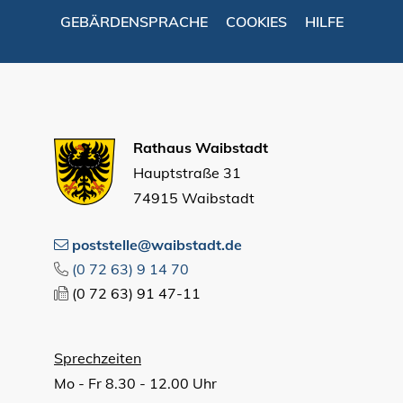
GEBÄRDENSPRACHE
COOKIES
HILFE
Rathaus Waibstadt
Hauptstraße 31
74915 Waibstadt
poststelle@waibstadt.de
(0
72
63) 9
14
70
(0
72
63) 91
47-11
Sprechzeiten
Mo - Fr 8.30 - 12.00 Uhr