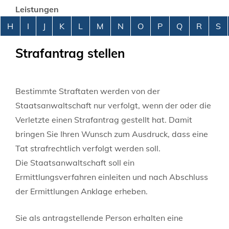
Leistungen
Alphabetisches Register überspringen
H
I
J
K
L
M
N
O
P
Q
R
S
Strafantrag stellen
Bestimmte Straftaten werden von der
Staatsanwaltschaft nur verfolgt, wenn der oder die
Verletzte einen Strafantrag gestellt hat. Damit
bringen Sie Ihren Wunsch zum Ausdruck, dass eine
Tat strafrechtlich verfolgt werden soll.
Die Staatsanwaltschaft soll ein
Ermittlungsverfahren einleiten und nach Abschluss
der Ermittlungen Anklage erheben.
Sie als antragstellende Person erhalten eine