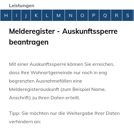
Leistungen
Alphabetisches Register überspringen
H
I
J
K
L
M
N
O
P
Q
R
S
Melderegister - Auskunftssperre
beantragen
Mit einer Auskunftssperre können Sie erreichen,
dass Ihre Wohnortgemeinde nur noch in eng
begrenzten Ausnahmefällen eine
Melderegisterauskunft
(zum Beispiel Name,
Anschrift)
zu Ihren Daten erteilt.
Tipp: Sie möchten nur die Weitergabe Ihrer Daten
verhindern an: