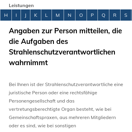
Leistungen
Alphabetisches Register überspringen
H
I
J
K
L
M
N
O
P
Q
R
S
Angaben zur Person mitteilen, die
die Aufgaben des
Strahlenschutzverantwortlichen
wahrnimmt
Bei Ihnen ist der Strahlenschutzverantwortliche eine
juristische Person oder eine rechtsfähige
Personengesellschaft und das
vertretungsberechtigte Organ besteht, wie bei
Gemeinschaftspraxen, aus mehreren Mitgliedern
oder es sind, wie bei sonstigen