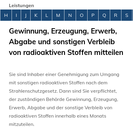
Leistungen
Alphabetisches Register überspringen
H
I
J
K
L
M
N
O
P
Q
R
S
Gewinnung, Erzeugung, Erwerb,
Abgabe und sonstigen Verbleib
von radioaktiven Stoffen mitteilen
Sie sind Inhaber einer Genehmigung zum Umgang
mit sonstigen radioaktiven Stoffen nach dem
Strahlenschutzgesetz. Dann sind Sie verpflichtet,
der zuständigen Behörde Gewinnung, Erzeugung,
Erwerb, Abgabe und der sonstige Verbleib von
radioaktiven Stoffen innerhalb eines Monats
mitzuteilen.