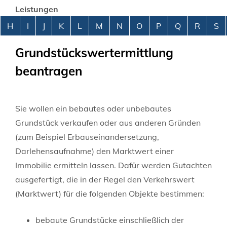
Leistungen
Alphabetisches Register überspringen
H
I
J
K
L
M
N
O
P
Q
R
S
Grundstückswertermittlung
beantragen
Sie wollen ein bebautes oder unbebautes
Grundstück verkaufen oder aus anderen Gründen
(zum Beispiel Erbauseinandersetzung,
Darlehensaufnahme)
den Marktwert einer
Immobilie ermitteln lassen. Dafür werden Gutachten
ausgefertigt, die in der Regel den Verkehrswert
(Marktwert) für die folgenden Objekte bestimmen:
bebaute Grundstücke einschließlich der