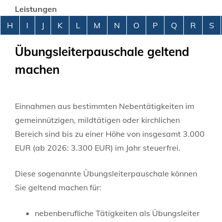
Leistungen
Alphabetisches Register überspringen
H
I
J
K
L
M
N
O
P
Q
R
S
Übungsleiterpauschale geltend
machen
Einnahmen aus bestimmten Nebentätigkeiten im
gemeinnützigen, mildtätigen oder kirchlichen
Bereich sind bis zu einer Höhe von insgesamt 3.000
EUR (ab 2026: 3.300 EUR) im Jahr steuerfrei.
Diese sogenannte Übungsleiterpauschale können
Sie geltend machen für:
nebenberufliche Tätigkeiten als Übungsleiter