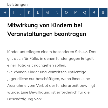
Leistungen
Alphabetisches Register überspringen
H
I
J
K
L
M
N
O
P
Q
R
S
Mitwirkung von Kindern bei
Veranstaltungen beantragen
Kinder unterliegen einem besonderen Schutz. Das
gilt auch für Fälle, in denen Kinder gegen Entgelt
einer Tätigkeit nachgehen sollen.
Sie können Kinder und vollzeitschulpflichtige
Jugendliche nur beschäftigen, wenn Ihnen eine
Ausnahme vom Verbot der Kinderarbeit bewilligt
wurde. Eine Bewilligung ist erforderlich für die
Beschäftigung von: