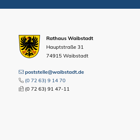
Rathaus Waibstadt
Hauptstraße 31
74915 Waibstadt
poststelle@waibstadt.de
(0
72
63) 9
14
70
(0
72
63) 91
47-11