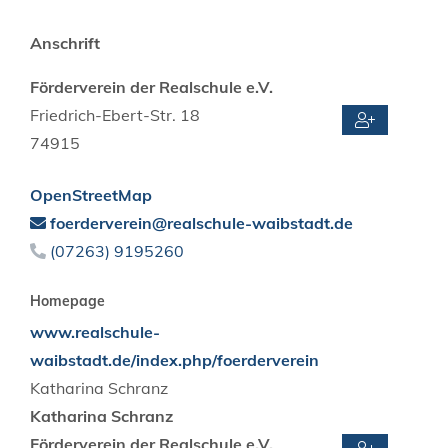
Anschrift
Förderverein der Realschule e.V.
Friedrich-Ebert-Str. 18
74915
OpenStreetMap
foerderverein@realschule-waibstadt.de
(0
72
63) 9
19
52
60
Homepage
www.realschule-
waibstadt.de/index.php/foerderverein
Katharina
Schranz
Katharina
Schranz
Förderverein der Realschule e.V.