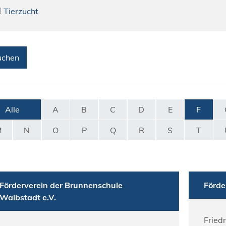
Tierzucht
Alle
A
B
C
D
E
F
M
N
O
P
Q
R
S
T
Förderverein der Brunnenschule
Förde
Waibstadt e.V.
Fried