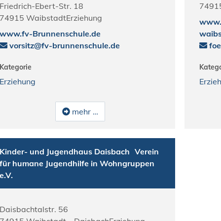
Friedrich-Ebert-Str. 18
7491
74915
Waibstadt
Erziehung
www.r
www.fv-Brunnenschule.de
waibs
vorsitz@fv-brunnenschule.de
fo
Kategorie
Katego
Erziehung
Erzie
mehr …
Kinder- und Jugendhaus Daisbach
Verein
für humane Jugendhilfe in Wohngruppen
e.V.
Daisbachtalstr. 56
74915
Waibstadt
Daisbach
Erziehung