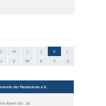
G
H
I
J
K
L
U
V
W
X
Y
Z
rverein der Realschule e.V.
rich-Ebert-Str. 18