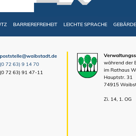
UTZ
BARRIEREFREIHEIT
LEICHTE SPRACHE
GEBÄRD
Verwaltungsst
poststelle@waibstadt.de
während der
(0
72
63) 9
14
70
im Rathaus W
(0
72
63) 91
47-11
Hauptstr. 31
74915 Waibs
Zi. 14, 1. OG