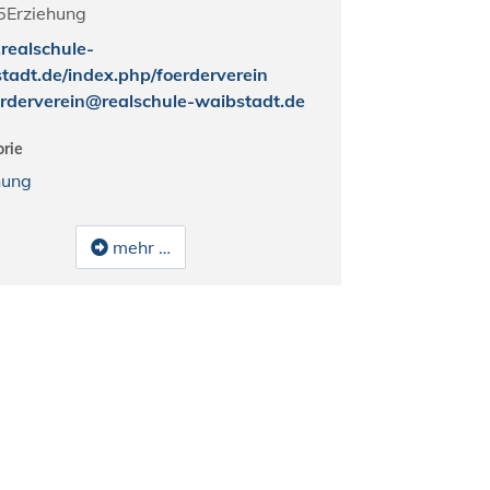
5
Erziehung
ealschule-
tadt.de/index.php/foerderverein
erderverein@realschule-waibstadt.de
rie
hung
mehr …