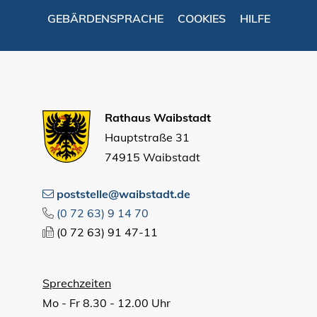
GEBÄRDENSPRACHE
COOKIES
HILFE
Rathaus Waibstadt
Hauptstraße 31
74915 Waibstadt
poststelle@waibstadt.de
(0
72
63) 9
14
70
(0
72
63) 91
47-11
Sprechzeiten
Mo - Fr 8.30 - 12.00 Uhr