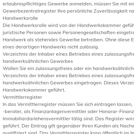
erlaubnispflichtiges Gewerbe anmelden, müssen Sie mit 
Gewerbezentralregister Ihre persönliche Zuverlässigkeit n
Handwerksrolle
Die Handwerksrolle wird von der Handwerkskammer geführt
juristische Personen sowie Personengesellschaften eingetra
Handwerk als stehendes Gewerbe betreiben. Ohne diese Ein
eines derartigen Handwerks nicht zulässig.
Verzeichnis der Inhaber eines Betriebes eines zulassungsf
handwerksähnlichen Gewerbes
Wollen Sie ein zulassungsfreies oder ein handwerksähnlic
Verzeichnis der Inhaber eines Betriebes eines zulassungsf
handwerksähnlichen Gewerbes eingetragen. Dieses Verzeic
Handwerkskammer geführt.
Vermittlerregister
In das Vermittlerregister müssen Sie sich eintragen lassen
-berater, als Finanzanlagenvermittler oder Honorar-Finan
Immobiliardarlehensvermittler tätig sind. Das Register w
geführt. Der Eintrag gilt gegenüber Ihren Kunden als Nachwe
qualifiziert sind. Das Vermittlerregister kann öffentlich im