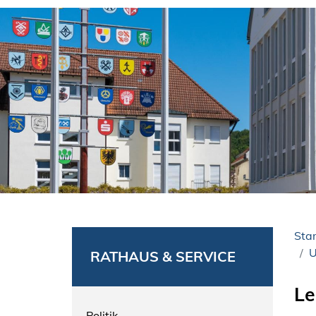
Star
U
RATHAUS & SERVICE
Le
Politik