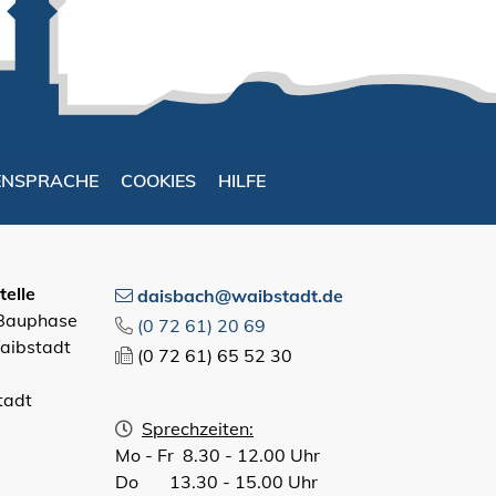
ENSPRACHE
COOKIES
HILFE
elle
daisbach@waibstadt.de
 Bauphase
(0
72
61) 20
69
aibstadt
(0
72
61) 65
52
30
tadt
Sprechzeiten:
Mo - Fr 8.30 - 12.00 Uhr
Do 13.30 - 15.00 Uhr