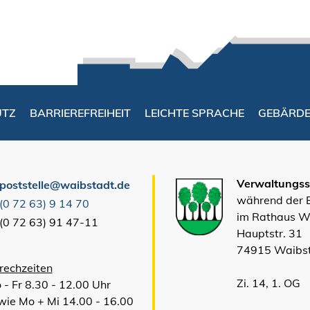
UTZ
BARRIEREFREIHEIT
LEICHTE SPRACHE
GEBÄRD
Verwaltungsst
poststelle@waibstadt.de
während der
(0
72
63) 9
14
70
im Rathaus W
(0
72
63) 91
47-11
Hauptstr. 31
74915 Waibs
rechzeiten
Zi. 14, 1. OG
 - Fr 8.30 - 12.00 Uhr
wie Mo + Mi 14.00 - 16.00