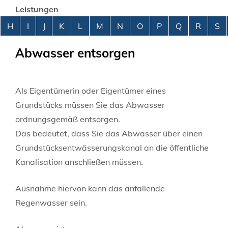
Leistungen
Alphabetisches Register überspringen
H
I
J
K
L
M
N
O
P
Q
R
S
Abwasser entsorgen
Als Eigentümerin oder Eigentümer eines
Grundstücks müssen Sie das Abwasser
ordnungsgemäß entsorgen.
Das bedeutet, dass Sie das Abwasser über einen
Grundstücksentwässerungskanal an die öffentliche
Kanalisation anschließen müssen.
Ausnahme hiervon kann das anfallende
Regenwasser sein.