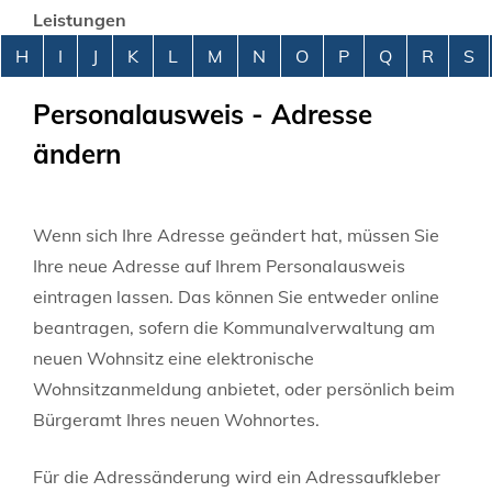
Leistungen
Alphabetisches Register überspringen
H
I
J
K
L
M
N
O
P
Q
R
S
Personalausweis - Adresse
ändern
Wenn sich Ihre Adresse geändert hat,
müssen Sie
Ihre neue Adresse auf Ihrem Personalausweis
eintragen lassen. Das
können Sie entweder online
beantragen, sofern die Kommunalverwaltung am
neuen Wohnsitz eine elektronische
Wohnsitzanmeldung anbietet, oder persönlich beim
Bürgeramt Ihres neuen Wohnortes.
Für die Adressänderung wird ein Adressaufkleber